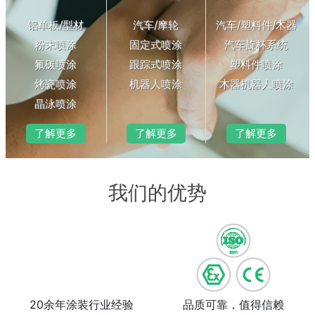
铝单板/型材
汽车/摩轮
汽车/塑料件/木器
粉末喷涂
固定式喷涂
汽车旋杯系统
氟碳喷涂
跟踪式喷涂
塑料件喷涂
烤瓷喷涂
机器人喷涂
木器机器人喷涂
晶泳喷涂
了解更多
了解更多
了解更多
我们的优势
20余年涂装行业经验
品质可靠，值得信赖